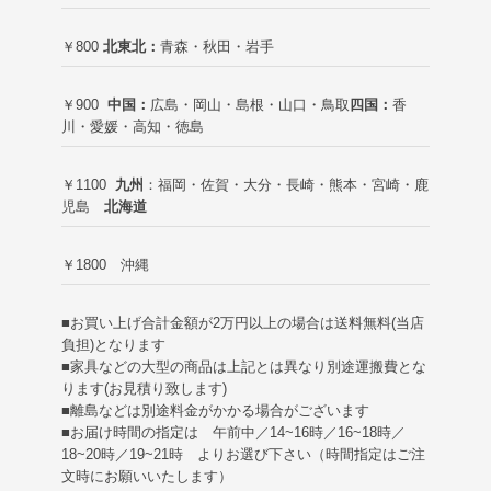
￥800
北東北：
青森・秋田・岩手
￥900
中国：
広島・岡山・島根・山口・鳥取
四国：
香
川・愛媛・高知・徳島
￥1100
九州
：福岡・佐賀・大分・長崎・熊本・宮崎・鹿
児島
北海道
￥1800 沖縄
■お買い上げ合計金額が2万円以上の場合は送料無料(当店
負担)
となります
■家具などの大型の商品は上記とは異なり別途運搬費とな
ります(お見積り致します)
■離島などは別途料金がかかる場合がございます
■お届け時間の指定は 午前中／14~16時／16~18時／
18~20時／19~21時 よりお選び下さい（時間指定はご注
文時にお願いいたします）