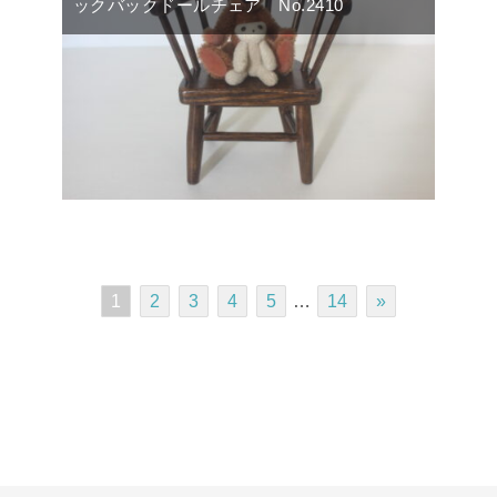
ックバックドールチェア No.2410
1
2
3
4
5
…
14
»