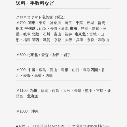
送料・手数料など
クロネコヤマト宅急便（税込）
￥700
関東：
東京・神奈川・埼玉・千葉・茨城・群馬・
栃木
甲信越：
山梨・長野・新潟
東海：
静岡・愛知・三
重・岐阜
北陸：
石川・富山・福井
南東北：
宮城・山
形・福島
関西：
滋賀・京都・大阪・兵庫・奈良・和歌山
￥800
北東北：
青森・秋田・岩手
￥900
中国：
広島・岡山・島根・山口・鳥取
四国：
香
川・愛媛・高知・徳島
￥1100
九州
：福岡・佐賀・大分・長崎・熊本・宮崎・鹿
児島
北海道
￥1800 沖縄
■お買い上げ合計金額が2万円以上の場合は送料無料(当店