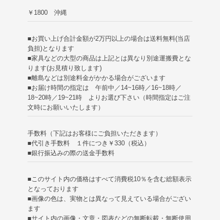
￥1800 沖縄
■お買い上げ合計金額が2万円以上の場合は送料無料(当店
負担)
となります
■家具などの大型の商品は上記とは異なり別途運搬費とな
ります(お見積り致します)
■離島などは別途料金がかかる場合がございます
■お届け時間の指定は 午前中／14~16時／16~18時／
18~20時／19~21時 よりお選び下さい（時間指定はご注
文時にお願いいたします）
手数料（下記はお客様にご負担いただきます）
■代引き手数料 １件につき￥330（税込）
■銀行振込みの際の送金手数料
■このサイト内の価格はすべて消費税10％を含む総額表示
となっております
■画像の色は、実物とは異なって見えている場合がござい
ます
■サイト内の画像・文章・図表などの無断転載・無断使用