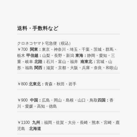
送料・手数料など
クロネコヤマト宅急便（税込）
￥700
関東：
東京・神奈川・埼玉・千葉・茨城・群馬・
栃木
甲信越：
山梨・長野・新潟
東海：
静岡・愛知・三
重・岐阜
北陸：
石川・富山・福井
南東北：
宮城・山
形・福島
関西：
滋賀・京都・大阪・兵庫・奈良・和歌山
￥800
北東北：
青森・秋田・岩手
￥900
中国：
広島・岡山・島根・山口・鳥取
四国：
香
川・愛媛・高知・徳島
￥1100
九州
：福岡・佐賀・大分・長崎・熊本・宮崎・鹿
児島
北海道