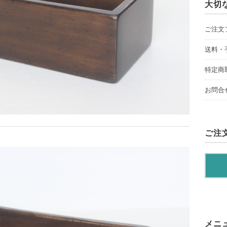
大切
ご注文
送料・
特定商
お問合
ご注
メニ