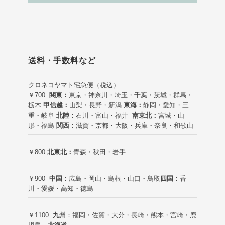
送料・手数料など
クロネコヤマト宅急便（税込）
￥700
関東：
東京・神奈川・埼玉・千葉・茨城・群馬・
栃木
甲信越：
山梨・長野・新潟
東海：
静岡・愛知・三
重・岐阜
北陸：
石川・富山・福井
南東北：
宮城・山
形・福島
関西：
滋賀・京都・大阪・兵庫・奈良・和歌山
￥800
北東北：
青森・秋田・岩手
￥900
中国：
広島・岡山・島根・山口・鳥取
四国：
香
川・愛媛・高知・徳島
￥1100
九州
：福岡・佐賀・大分・長崎・熊本・宮崎・鹿