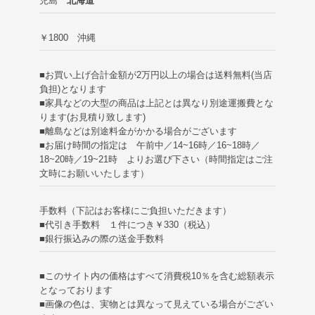
児島
北海道
￥1800 沖縄
■お買い上げ合計金額が2万円以上の場合は送料無料(当店
負担)
となります
■家具などの大型の商品は上記とは異なり別途運搬費とな
ります(お見積り致します)
■離島などは別途料金がかかる場合がございます
■お届け時間の指定は 午前中／14~16時／16~18時／
18~20時／19~21時 よりお選び下さい（時間指定はご注
文時にお願いいたします）
手数料（下記はお客様にご負担いただきます）
■代引き手数料 １件につき￥330（税込）
■銀行振込みの際の送金手数料
■このサイト内の価格はすべて消費税10％を含む総額表示
となっております
■画像の色は、実物とは異なって見えている場合がござい