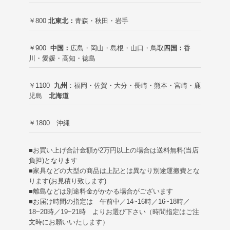
￥800
北東北：
青森・秋田・岩手
￥900
中国：
広島・岡山・島根・山口・鳥取
四国：
香
川・愛媛・高知・徳島
￥1100
九州
：福岡・佐賀・大分・長崎・熊本・宮崎・鹿
児島
北海道
￥1800 沖縄
■お買い上げ合計金額が2万円以上の場合は送料無料(当店
負担)
となります
■家具などの大型の商品は上記とは異なり別途運搬費とな
ります(お見積り致します)
■離島などは別途料金がかかる場合がございます
■お届け時間の指定は 午前中／14~16時／16~18時／
18~20時／19~21時 よりお選び下さい（時間指定はご注
文時にお願いいたします）