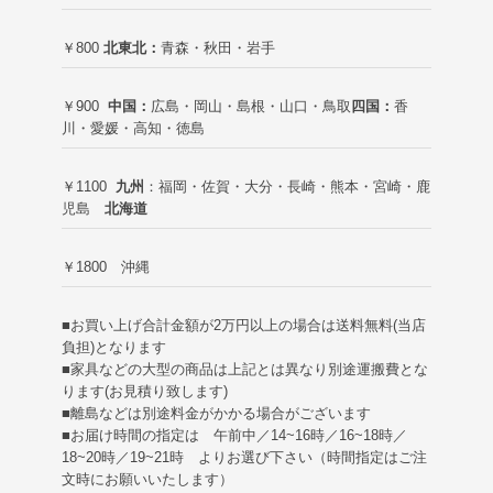
￥800
北東北：
青森・秋田・岩手
￥900
中国：
広島・岡山・島根・山口・鳥取
四国：
香
川・愛媛・高知・徳島
￥1100
九州
：福岡・佐賀・大分・長崎・熊本・宮崎・鹿
児島
北海道
￥1800 沖縄
■お買い上げ合計金額が2万円以上の場合は送料無料(当店
負担)
となります
■家具などの大型の商品は上記とは異なり別途運搬費とな
ります(お見積り致します)
■離島などは別途料金がかかる場合がございます
■お届け時間の指定は 午前中／14~16時／16~18時／
18~20時／19~21時 よりお選び下さい（時間指定はご注
文時にお願いいたします）