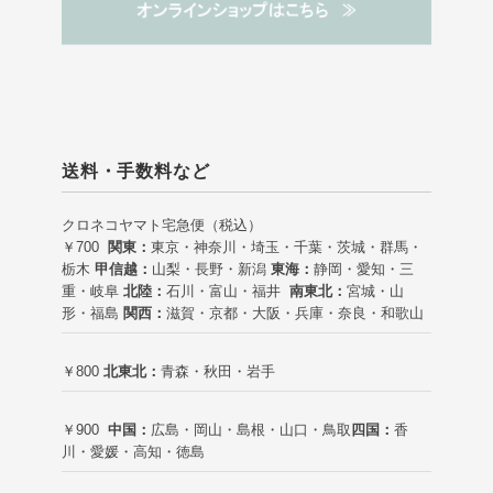
送料・手数料など
クロネコヤマト宅急便（税込）
￥700
関東：
東京・神奈川・埼玉・千葉・茨城・群馬・
栃木
甲信越：
山梨・長野・新潟
東海：
静岡・愛知・三
重・岐阜
北陸：
石川・富山・福井
南東北：
宮城・山
形・福島
関西：
滋賀・京都・大阪・兵庫・奈良・和歌山
￥800
北東北：
青森・秋田・岩手
￥900
中国：
広島・岡山・島根・山口・鳥取
四国：
香
川・愛媛・高知・徳島