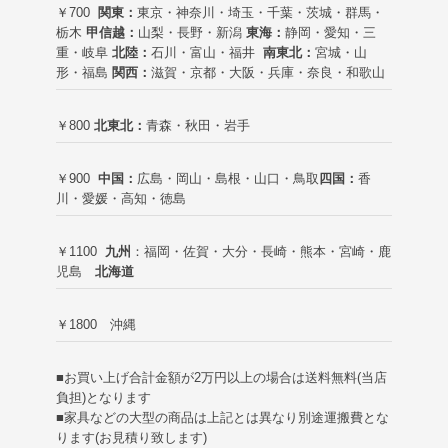
￥700
関東：
東京・神奈川・埼玉・千葉・茨城・群馬・
栃木
甲信越：
山梨・長野・新潟
東海：
静岡・愛知・三
重・岐阜
北陸：
石川・富山・福井
南東北：
宮城・山
形・福島
関西：
滋賀・京都・大阪・兵庫・奈良・和歌山
￥800
北東北：
青森・秋田・岩手
￥900
中国：
広島・岡山・島根・山口・鳥取
四国：
香
川・愛媛・高知・徳島
￥1100
九州
：福岡・佐賀・大分・長崎・熊本・宮崎・鹿
児島
北海道
￥1800 沖縄
■お買い上げ合計金額が2万円以上の場合は送料無料(当店
負担)
となります
■家具などの大型の商品は上記とは異なり別途運搬費とな
ります(お見積り致します)