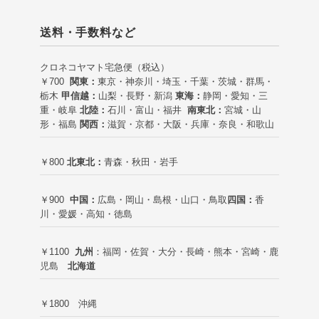
送料・手数料など
クロネコヤマト宅急便（税込）
￥700
関東：
東京・神奈川・埼玉・千葉・茨城・群馬・
栃木
甲信越：
山梨・長野・新潟
東海：
静岡・愛知・三
重・岐阜
北陸：
石川・富山・福井
南東北：
宮城・山
形・福島
関西：
滋賀・京都・大阪・兵庫・奈良・和歌山
￥800
北東北：
青森・秋田・岩手
￥900
中国：
広島・岡山・島根・山口・鳥取
四国：
香
川・愛媛・高知・徳島
￥1100
九州
：福岡・佐賀・大分・長崎・熊本・宮崎・鹿
児島
北海道
￥1800 沖縄