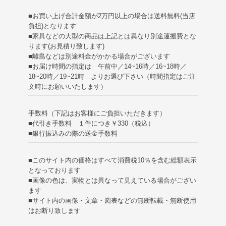
■お買い上げ合計金額が2万円以上の場合は送料無料(当店
負担)
となります
■家具などの大型の商品は上記とは異なり別途運搬費とな
ります(お見積り致します)
■離島などは別途料金がかかる場合がございます
■お届け時間の指定は 午前中／14~16時／16~18時／
18~20時／19~21時 よりお選び下さい（時間指定はご注
文時にお願いいたします）
手数料（下記はお客様にご負担いただきます）
■代引き手数料 １件につき￥330（税込）
■銀行振込みの際の送金手数料
■このサイト内の価格はすべて消費税10％を含む総額表示
となっております
■画像の色は、実物とは異なって見えている場合がござい
ます
■サイト内の画像・文章・図表などの無断転載・無断使用
はお断り致します